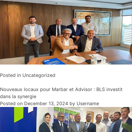
Posted in
Uncategorized
Nouveaux locaux pour Marbar et Advisor : BLS investit
dans la synergie
Posted on
December 13, 2024
by
Username