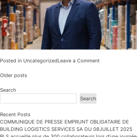
Posted in
Uncategorized
Leave a Comment
Older posts
Search
Search
Recent Posts
COMMUNIQUE DE PRESSE EMPRUNT OBLIGATAIRE DE
BUILDING LOGISTICS SERVICES SA DU 08JUILLET 2025
BLS accueille plus de 300 collaborateurs lors d’une journée