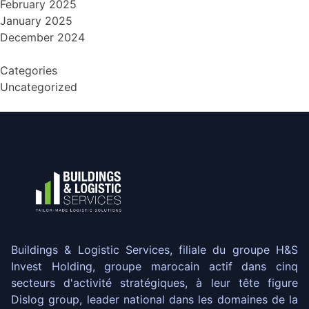
February 2025
January 2025
December 2024
Categories
Uncategorized
Buildings & Logistic Services, filiale du groupe H&S
Invest Holding, groupe marocain actif dans cinq
secteurs d'activité stratégiques, à leur tête figure
Dislog group, leader national dans les domaines de la