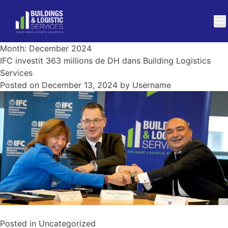
Month:
December 2024
IFC investit 363 millions de DH dans Building Logistics
Services
Posted on
December 13, 2024
by
Username
Posted in
Uncategorized