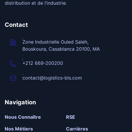
distribution et de l’industrie.
Contact
Zone Industrielle Ouled Saleh,
Bouskoura, Casablanca 20100, MA
+212 669-200200
contact@logistics-bls.com
Navigation
Nous Connaître
RSE
Nos Métiers
Carrières